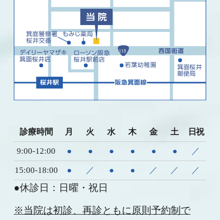
診療時間
月
火
水
木
金
土
日祝
9:00-12:00
●
●
●
●
●
●
／
15:00-18:00
●
／
●
●
／
／
／
●休診日：日曜・祝日
※当院は初診、再診ともに原則予約制で